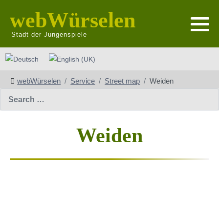
webWürselen
Stadt der Jungenspiele
Select your language
webWürselen
Service
Street map
Weiden
Search
Weiden