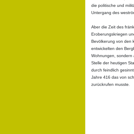
die politische und mi
Untergang des weströ
Aber die Zeit des frän
Eroberungskriegen und 
Bevölkerung von den k
entwickelten den Berg
Wohnungen, sondern au
Stelle der heutigen 
durch feindlich gesin
Jahre 416 das von sc
zurückrufen musste.