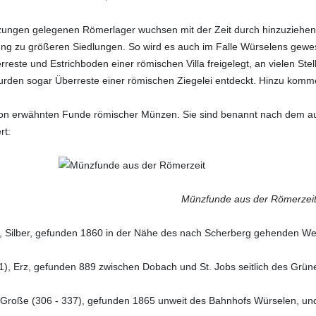
ungen gelegenen Römerlager wuchsen mit der Zeit durch hinzuziehend
ung zu größeren Siedlungen. So wird es auch im Falle Würselens gewes
reste und Estrichboden einer römischen Villa freigelegt, an vielen S
urden sogar Überreste einer römischen Ziegelei entdeckt. Hinzu kom
 erwähnten Funde römischer Münzen. Sie sind benannt nach dem aufg
rt:
Münzfunde aus der Römerzei
, Silber, gefunden 1860 in der Nähe des nach Scherberg gehenden We
 41), Erz, gefunden 889 zwischen Dobach und St. Jobs seitlich des Grü
r Große (306 - 337), gefunden 1865 unweit des Bahnhofs Würselen, und 