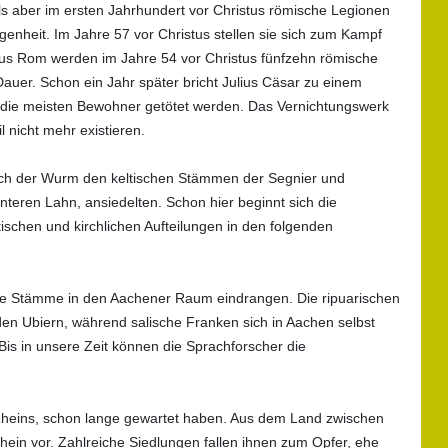
 aber im ersten Jahrhundert vor Christus römische Legionen
enheit. Im Jahre 57 vor Christus stellen sie sich zum Kampf
us Rom werden im Jahre 54 vor Christus fünfzehn römische
Dauer. Schon ein Jahr später bricht Julius Cäsar zu einem
 die meisten Bewohner getötet werden. Das Vernichtungswerk
 nicht mehr existieren.
lich der Wurm den keltischen Stämmen der Segnier und
teren Lahn, ansiedelten. Schon hier beginnt sich die
schen und kirchlichen Aufteilungen in den folgenden
che Stämme in den Aachener Raum eindrangen. Die ripuarischen
den Ubiern, während salische Franken sich in Aachen selbst
is in unsere Zeit können die Sprachforscher die
 Rheins, schon lange gewartet haben. Aus dem Land zwischen
ein vor. Zahlreiche Siedlungen fallen ihnen zum Opfer, ehe