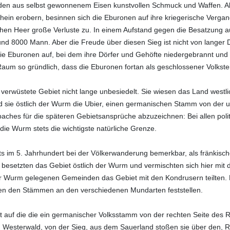
en aus selbst gewonnenem Eisen kunstvollen Schmuck und Waffen. Als
ein erobern, besinnen sich die Eburonen auf ihre kriegerische Vergang
en Heer große Verluste zu. In einem Aufstand gegen die Besatzung a
und 8000 Mann. Aber die Freude über diesen Sieg ist nicht von langer 
e Eburonen auf, bei dem ihre Dörfer und Gehöfte niedergebrannt und
aum so gründlich, dass die Eburonen fortan als geschlossener Volksteil
 verwüstete Gebiet nicht lange unbesiedelt. Sie wiesen das Land west
 sie östlich der Wurm die Ubier, einen germanischen Stamm von der un
hes für die späteren Gebietsansprüche abzuzeichnen: Bei allen politi
die Wurm stets die wichtigste natürliche Grenze.
ts im 5. Jahrhundert bei der Völkerwanderung bemerkbar, als fränkis
 besetzten das Gebiet östlich der Wurm und vermischten sich hier mit 
er Wurm gelegenen Gemeinden das Gebiet mit den Kondrusern teilten. B
hen den Stämmen an den verschiedenen Mundarten feststellen.
it auf die die ein germanischer Volksstamm von der rechten Seite des
Westerwald, von der Sieg, aus dem Sauerland stoßen sie über den, Rh