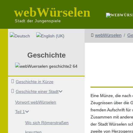
webWürselen
Stadt der Jungenspiele
Sprache auswählen
webWürselen
Ge
Geschichte
Geschichte in Kürze
Geschichte einer Stadt
Eine Münze, die nach 
Vorwort webWürselen
Zeugnissen über die Ge
fremden Aufschrift für 
Teil 1
Zusammen mit anderen 
Wo sich Römerstraßen
der Stadt Würselen sc
zweite von Herzogenra
kreuzten