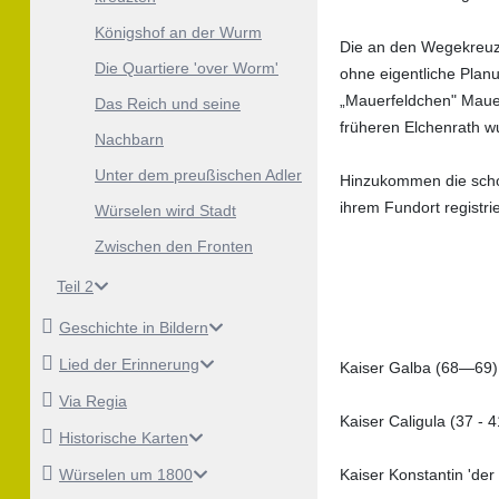
Königshof an der Wurm
Die an den Wegekreuz
Die Quartiere 'over Worm'
ohne eigentliche Plan
„Mauerfeldchen" Mauer
Das Reich und seine
früheren Elchenrath w
Nachbarn
Unter dem preußischen Adler
Hinzukommen die schon
ihrem Fundort registrie
Würselen wird Stadt
Zwischen den Fronten
Teil 2
Geschichte in Bildern
Lied der Erinnerung
Kaiser Galba (68—69)
Via Regia
Kaiser Caligula (37 -
Historische Karten
Kaiser Konstantin 'de
Würselen um 1800