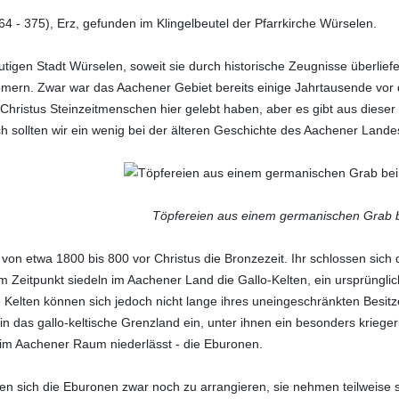
(364 - 375), Erz, gefunden im Klingelbeutel der Pfarrkirche Würselen.
tigen Stadt Würselen, soweit sie durch historische Zeugnisse überliefer
Römern. Zwar war das Aachener Gebiet bereits einige Jahrtausende vo
Christus Steinzeitmenschen hier gelebt haben, aber es gibt aus dieser
 sollten wir ein wenig bei der älteren Geschichte des Aachener Lande
Töpfereien aus einem germanischen Grab b
te von etwa 1800 bis 800 vor Christus die Bronzezeit. Ihr schlossen sich
em Zeitpunkt siedeln im Aachener Land die Gallo-Kelten, ein ursprüng
e Kelten können sich jedoch nicht lange ihres uneingeschränkten Besit
 das gallo-keltische Grenzland ein, unter ihnen ein besonders kriege
 im Aachener Raum niederlässt ‑ die Eburonen.
hen sich die Eburonen zwar noch zu arrangieren, sie nehmen teilweis