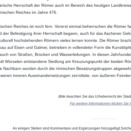
litärische Herrschaft der Römer auch im Bereich des heutigen Landkre
mischen Reiches im Jahre 476.
kischen Reiches ist noch fern. Vorerst einmal beherrschen die Römer f
der Befestigung ihrer Herrschaft begann, auch für das Aachener Gebiet
ulturell hochstehenden Römern vieles lernen konnte. Die Römer brach
bau auf Eisen und Galmei, betrieben in vollendeter Form die Kunsttöpf
ch von Straßen, Brücken und Wasserleitungen. In diesen Jahrhunderten
Stadt Würselen entstandene Siedlung am Kreuzungspunkt der beiden 
nte Nachbarn wurden durch die römischen Besatzungstruppen abgewehrt. 
hweren inneren Auseinandersetzungen zerrüttete, von äußeren Feinde
Bitte beachten Sie das Urheberrecht der Stad
Für weitere Informationen klicken Sie h
An einigen Stellen sind Kommentare und Ergänzungen hinzugefügt.Solche 