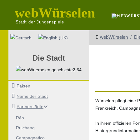
webWürselen
Stadt der Jungenspiele
Sprache auswählen
webWürselen
Di
Die Stadt
Fakten
Name der Stadt
Würselen pflegt eine P
Partnerstädte
Frankreich, Campagnati
Réo
In ihrem offiziellen Po
Ruichang
Hintergrundinformatio
Campagnatico