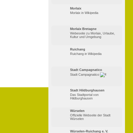
Morlaix
Morlaix in Wikipedia
Morlaix Bretagne
Webeseite zu Morlaix, Urlaube,
Kultur und Umgebung
Ruichang
Ruichang in Wikipedia
Stadt Campagnatico
Stadt Campagnatico
Stadt Hildburghausen
Das Stadtportal von
Hildburghausen
Würselen
Offizielle Webseite der Stadt
Würselen
Würselen-Ruichang e. V.