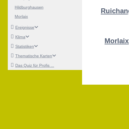
Hildburghausen
Ruichan
Morlaix
Ereignisse
Klima
Morlaix
Statistiken
Thematische Karten
Das Quiz für Profis ...