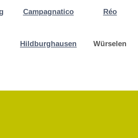
g
Campagnatico
Réo
Hildburghausen
Würselen