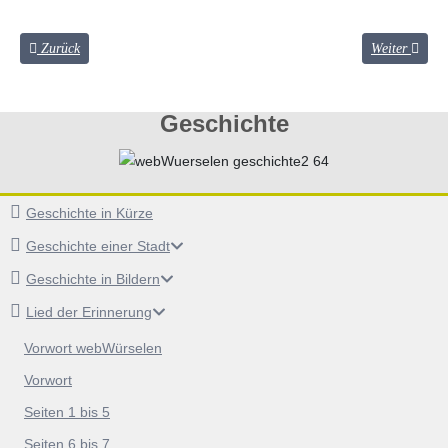
Vorheriger Beitrag: Ein kleines Lied der Erinnerung Seiten 12 bis 17
Nächster Beit
Zurück
Weiter
Geschichte
Geschichte in Kürze
Geschichte einer Stadt
Geschichte in Bildern
Lied der Erinnerung
Vorwort webWürselen
Vorwort
Seiten 1 bis 5
Seiten 6 bis 7